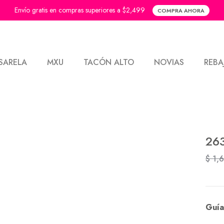
Envío gratis en compras superiores a $2,499
COMPRA AHORA
SARELA
MXU
TACÓN ALTO
NOVIAS
REBA
26
$ 1,
Guía