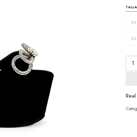
TALL
24
26
Real
Categ