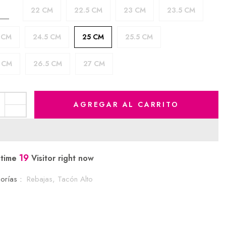
22 CM
22.5 CM
23 CM
23.5 CM
A
 CM
24.5 CM
25 CM
25.5 CM
 CM
26.5 CM
27 CM
AGREGAR AL CARRITO
19
 time
Visitor right now
orías :
Rebajas,
Tacón Alto