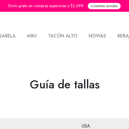
Envío gratis en compras superiores a $2,499
COMPRA AHORA
SARELA
MXU
TACÓN ALTO
NOVIAS
REBA
Guía de tallas
USA