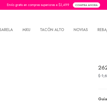
Envío gratis en compras superiores a $2,499
COMPRA AHORA
SARELA
MXU
TACÓN ALTO
NOVIAS
REBA
26
$ 1,
Guía