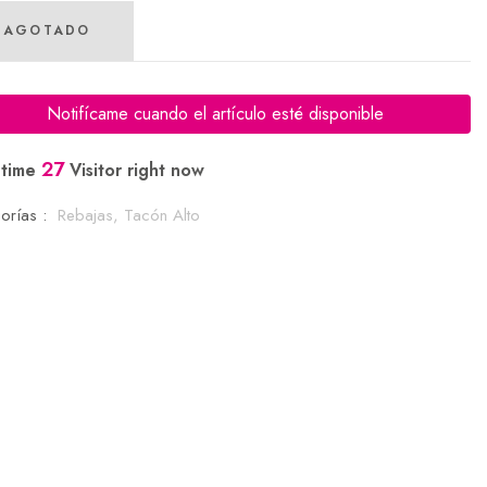
AGOTADO
Notifícame cuando el artículo esté disponible
27
 time
Visitor right now
orías :
Rebajas,
Tacón Alto