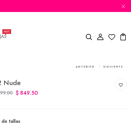
HOT
JAS
ANTERIOR
SIGUIENTE
2 Nude
$ 849.50
699.00
 de tallas