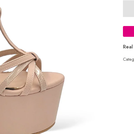
Real
Categ