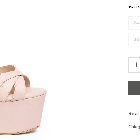
TALL
24
26
Real
Categ