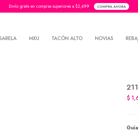
Envío gratis en compras superiores a $2,499
COMPRA AHORA
SARELA
MXU
TACÓN ALTO
NOVIAS
REBA
21
$ 1
Guía