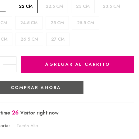
22 CM
22.5 CM
23 CM
23.5 CM
A
 CM
24.5 CM
25 CM
25.5 CM
 CM
26.5 CM
27 CM
AGREGAR AL CARRITO
COMPRAR AHORA
26
 time
Visitor right now
orías :
Tacón Alto