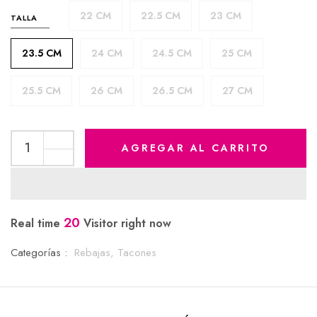
22 CM
22.5 CM
23 CM
TALLA
23.5 CM
24 CM
24.5 CM
25 CM
25.5 CM
26 CM
26.5 CM
27 CM
AGREGAR AL CARRITO
20
Real time
Visitor right now
Categorías :
Rebajas,
Tacones