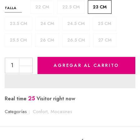
22 CM
22.5 CM
23 CM
TALLA
23.5 CM
24 CM
24.5 CM
25 CM
25.5 CM
26 CM
26.5 CM
27 CM
AGREGAR AL CARRITO
25
Real time
Visitor right now
Categorías :
Confort,
Mocasines