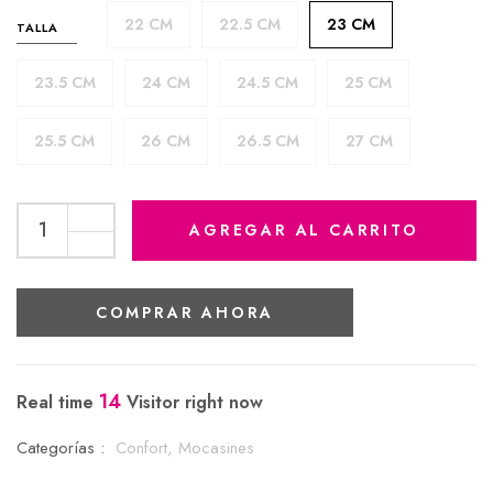
22 CM
22.5 CM
23 CM
TALLA
23.5 CM
24 CM
24.5 CM
25 CM
25.5 CM
26 CM
26.5 CM
27 CM
AGREGAR AL CARRITO
COMPRAR AHORA
14
Real time
Visitor right now
Categorías :
Confort,
Mocasines