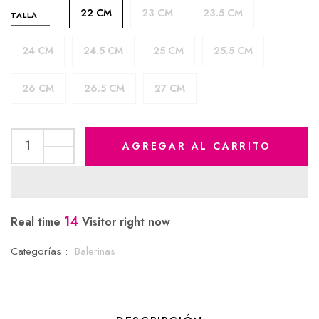
22 CM
23 CM
23.5 CM
TALLA
24 CM
24.5 CM
25 CM
25.5 CM
26 CM
26.5 CM
27 CM
AGREGAR AL CARRITO
14
Real time
Visitor right now
Categorías :
Balerinas